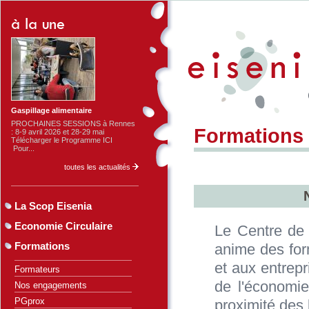
Gaspillage alimentaire
PROCHAINES SESSIONS à Rennes
Formations
: 8-9 avril 2026 et 28-29 mai
Télécharger le Programme ICI
Pour...
toutes les actualités
La Scop Eisenia
Economie Circulaire
Le Centre de
Formations
anime des form
et aux entrepr
Formateurs
de l'économie
Nos engagements
PGprox
proximité des