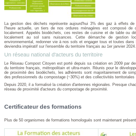
La gestion des déchets représente aujourd'hui 3% des gaz à effets de ser
l'heure actuelle, un tiers de nos ordures ménagères est composé de 
localement. Appelés biodéchets, ces restes de cuisine et de table ou dé
localement au sol sans nuisances. Cette démarche de gestion loca
environnemental, redonner vie à nos sols et engager tous et toutes dans 
deviendra impératif sur l'ensemble du territoire français au 1er janvier 2024.
Un réseau national d'acteurs du territoire
Le Réseau Compost Citoyen est porté depuis sa création en 2009 par des
du territoire français, métropolitain et ultra-marin. Réunis pour le dévelo
de proximité des biodéchets, les adhérents sont majoritairement de sim
des professionnels du compostage (~30%) et des collectivités territoriales
Depuis 2020, il a formalisé la création d'antennes régionales. Presque ch
réseau de proximité d'acteurs du compostage de proximité.
Certificateur des formations
Plus de 50 organismes de formations homologués sont maintenant présent