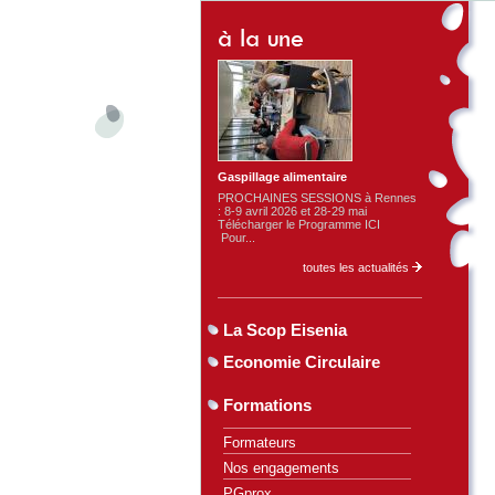
Gaspillage alimentaire
PROCHAINES SESSIONS à Rennes
: 8-9 avril 2026 et 28-29 mai
Télécharger le Programme ICI
Pour...
toutes les actualités
La Scop Eisenia
Economie Circulaire
Formations
Formateurs
Nos engagements
PGprox