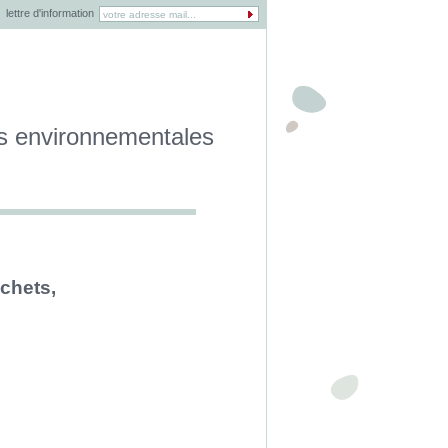
lettre d'information
es environnementales
échets,