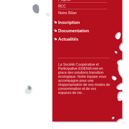
RCC
Notre Bilan
Inscription
Documentation
Actualités
La Société Coopérative et
Participative EISENIA met en
place des solutions transition
écologique. Notre équipe vous
accompagne pour une
réappropriation de vos modes de
consommation et de vos
espaces de vie...