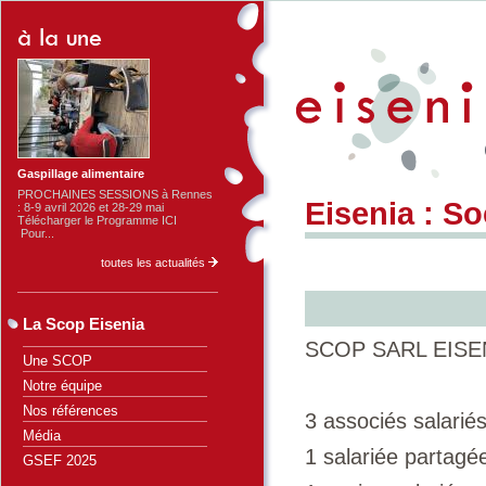
Gaspillage alimentaire
PROCHAINES SESSIONS à Rennes
Eisenia : So
: 8-9 avril 2026 et 28-29 mai
Télécharger le Programme ICI
Pour...
toutes les actualités
La Scop Eisenia
SCOP SARL EISENIA
Une SCOP
Notre équipe
Nos références
3 associés salari
Média
1 salariée partag
GSEF 2025