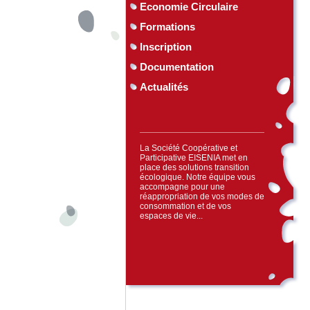
Economie Circulaire
Formations
Inscription
Documentation
Actualités
La Société Coopérative et
Participative EISENIA met en
place des solutions transition
écologique. Notre équipe vous
accompagne pour une
réappropriation de vos modes de
consommation et de vos
espaces de vie...