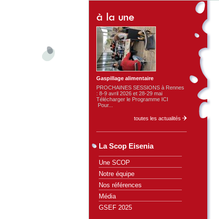
Gaspillage alimentaire
PROCHAINES SESSIONS à Rennes
: 8-9 avril 2026 et 28-29 mai
Télécharger le Programme ICI
Pour...
toutes les actualités
La Scop Eisenia
Une SCOP
Notre équipe
Nos références
Média
GSEF 2025