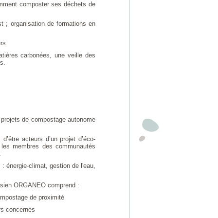
 comment composter ses déchets de
t ; organisation de formations en
rs
tières carbonées, une veille des
s.
 projets de compostage autonome
’être acteurs d’un projet d’éco-
tous les membres des communautés
.
 : énergie-climat, gestion de l'eau,
parisien ORGANEO comprend :
ompostage de proximité
urs concernés