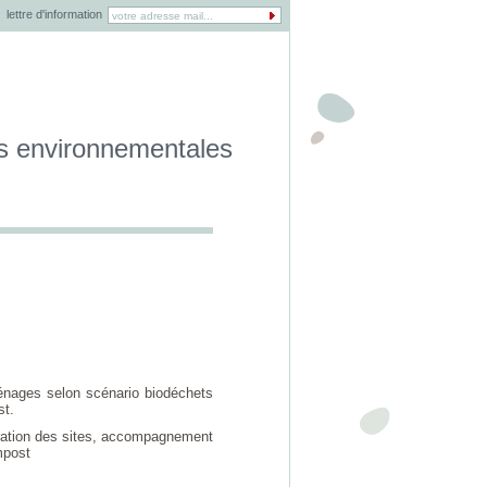
lettre d'information
es environnementales
énages selon scénario biodéchets
st.
uration des sites, accompagnement
mpost