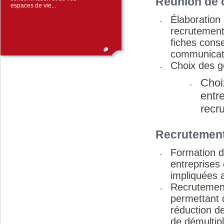
Réunion de 
espaces de vie...
Élaboration
recrutement,
fiches cons
communicat
Choix des g
Choi
entre
recr
Recrutement
Formation de
entreprises 
impliquées a
Recrutement
permettant 
réduction d
de démultipl