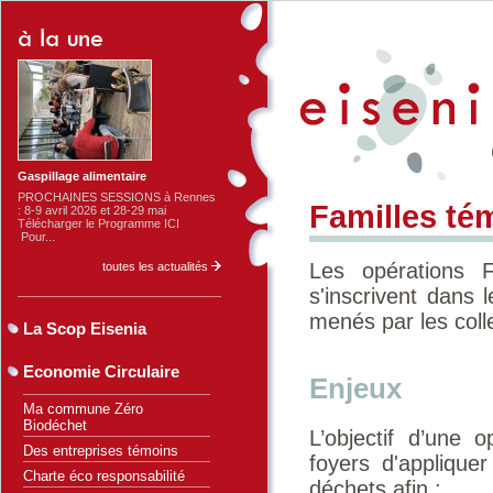
Gaspillage alimentaire
PROCHAINES SESSIONS à Rennes
Familles té
: 8-9 avril 2026 et 28-29 mai
Télécharger le Programme ICI
Pour...
Les opérations 
toutes les actualités
s'inscrivent dans
menés par les colle
La Scop Eisenia
Economie Circulaire
Enjeux
Ma commune Zéro
Biodéchet
L’objectif d’une
Des entreprises témoins
foyers d'appliqu
Charte éco responsabilité
déchets afin :