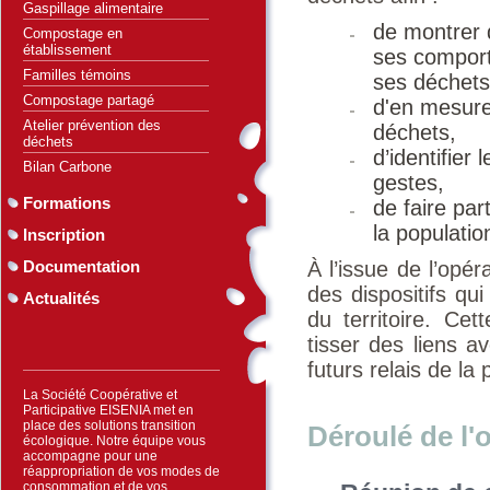
Gaspillage alimentaire
de montrer q
Compostage en
établissement
ses comport
Familles témoins
ses déchets
Compostage partagé
d'en mesurer
Atelier prévention des
déchets,
déchets
d’identifier
Bilan Carbone
gestes,
Formations
de faire par
la populatio
Inscription
Documentation
À l’issue de l’opér
des dispositifs qu
Actualités
du territoire. Cet
tisser des liens a
futurs relais de la
La Société Coopérative et
Participative EISENIA met en
place des solutions transition
Déroulé de l'
écologique. Notre équipe vous
accompagne pour une
réappropriation de vos modes de
consommation et de vos