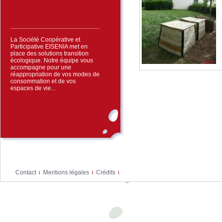
La Société Coopérative et
Participative EISENIA met en
place des solutions transition
écologique. Notre équipe vous
accompagne pour une
réappropriation de vos modes de
consommation et de vos
espaces de vie...
Contact
Mentions légales
Crédits