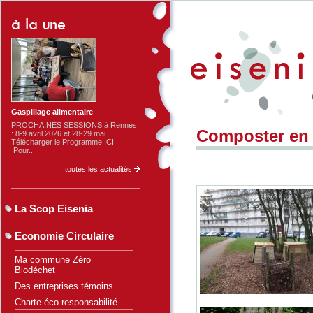
Gaspillage alimentaire
PROCHAINES SESSIONS à Rennes
Composter en 
: 8-9 avril 2026 et 28-29 mai
Télécharger le Programme ICI
Pour...
toutes les actualités
La Scop Eisenia
Economie Circulaire
Ma commune Zéro
Biodéchet
Des entreprises témoins
Charte éco responsabilité