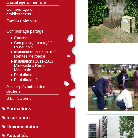
Gaspillage alimentaire
Compostage en
établissement
Familles témoins
Compostage partagé
Concept
Compostage partagé à la
Renaudais
Installations 2006-2010 à
Rennes Métropole
Installations 2011-2013
Miniwaste à Rennes
Métropole
Photothèque
Photothèque2
Atelier prévention des
déchets
Bilan Carbone
Formations
Inscription
Documentation
Actualités