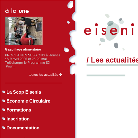
Gaspillage alimentaire
PROCHAINES SESSIONS à Rennes
/ Les actualité
: 8-9 avril 2026 et 28-29 mai
Télécharger le Programme ICI
Pour...
toutes les actualités
La Scop Eisenia
Economie Circulaire
Formations
Inscription
Documentation