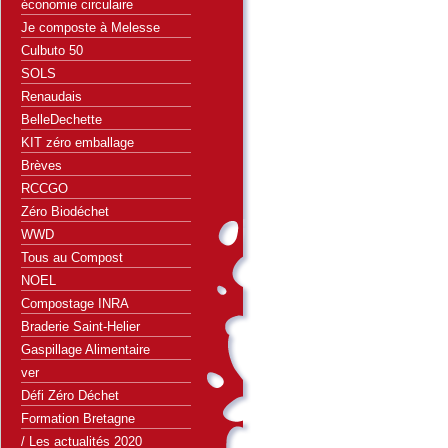
économie circulaire
Je composte à Melesse
Culbuto 50
SOLS
Renaudais
BelleDechette
KIT zéro emballage
Brèves
RCCGO
Zéro Biodéchet
WWD
Tous au Compost
NOEL
Compostage INRA
Braderie Saint-Helier
Gaspillage Alimentaire
ver
Défi Zéro Déchet
Formation Bretagne
/ Les actualités 2020