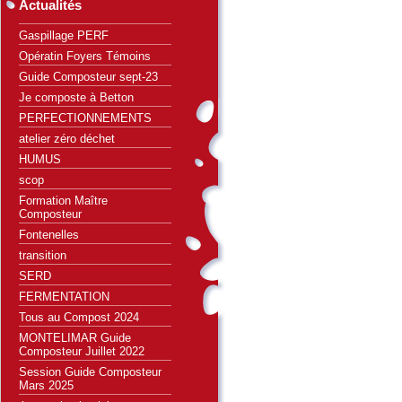
Actualités
Gaspillage PERF
Opératin Foyers Témoins
Guide Composteur sept-23
Je composte à Betton
PERFECTIONNEMENTS
atelier zéro déchet
HUMUS
scop
Formation Maître
Composteur
Fontenelles
transition
SERD
FERMENTATION
Tous au Compost 2024
MONTELIMAR Guide
Composteur Juillet 2022
Session Guide Composteur
Mars 2025