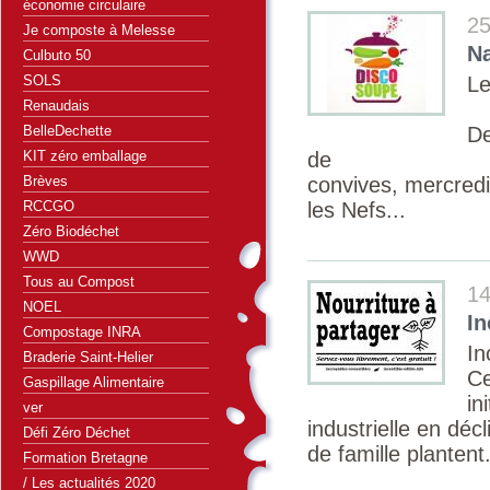
économie circulaire
25
Je composte à Melesse
Na
Culbuto 50
SOLS
Le
Renaudais
BelleDechette
De
KIT zéro emballage
de
Brèves
convives, mercredi
RCCGO
les Nefs...
Zéro Biodéchet
WWD
Tous au Compost
14
NOEL
In
Compostage INRA
In
Braderie Saint-Helier
Ce
Gaspillage Alimentaire
in
ver
industrielle en dé
Défi Zéro Déchet
de famille plantent.
Formation Bretagne
/ Les actualités 2020