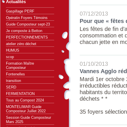
Actualités
Gaspillage PERF
07/12/2013
Opératin Foyers Témoins
Pour que « fêtes 
Guide Composteur sept-23
Les fêtes de fin d
Je composte à Betton
consommation et d
PERFECTIONNEMENTS
chacun jette en moy
atelier zéro déchet
HUMUS
scop
01/10/2013
Formation Maître
Composteur
Vannes Agglo réd
Fontenelles
Mardi 1er octobre
transition
irréductibles rédu
SERD
habitants du territo
FERMENTATION
déchets * *
Tous au Compost 2024
MONTELIMAR Guide
35 foyers sélectio
Composteur Juillet 2022
Session Guide Composteur
Mars 2025