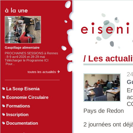
Gaspillage alimentaire
PROCHAINES SESSIONS à Rennes
/ Les actual
: 8-9 avril 2026 et 28-29 mai
Télécharger le Programme ICI
Pour...
toutes les actualités
24
G
La Scop Eisenia
En
ac
Economie Circulaire
C
Formations
Pays de Redon
Inscription
Documentation
2 journées ont déjà