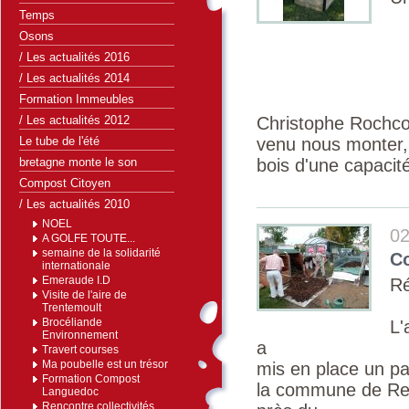
Temps
Osons
/ Les actualités 2016
/ Les actualités 2014
Formation Immeubles
/ Les actualités 2012
Christophe Rochco
Le tube de l'été
venu nous monter,
bretagne monte le son
bois d'une capacit
Compost Citoyen
/ Les actualités 2010
NOEL
02
A GOLFE TOUTE...
semaine de la solidarité
C
internationale
Emeraude I.D
Ré
Visite de l'aire de
Trentemoult
Brocéliande
L'
Environnement
a
Travert courses
Ma poubelle est un trésor
mis en place un pa
Formation Compost
la commune de Rez
Languedoc
Rencontre collectivités