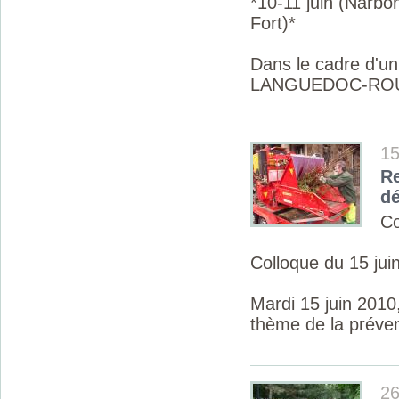
*10-11 juin (Narbo
Fort)*
Dans le cadre d'
LANGUEDOC-ROUSS
15
Re
d
Co
Colloque du 15 jui
Mardi 15 juin 2010
thème de la préven
26