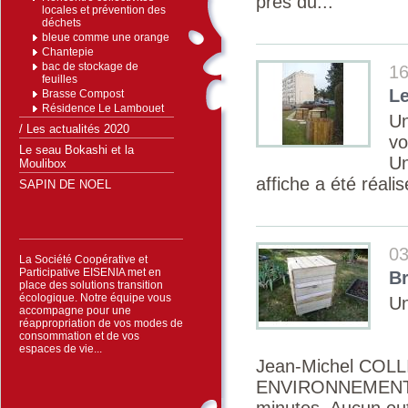
près du...
locales et prévention des
déchets
bleue comme une orange
Chantepie
bac de stockage de
16
feuilles
Le
Brasse Compost
Résidence Le Lambouet
Un
/ Les actualités 2020
vo
Le seau Bokashi et la
U
Moulibox
affiche a été réali
SAPIN DE NOEL
03
La Société Coopérative et
Participative EISENIA met en
B
place des solutions transition
écologique. Notre équipe vous
Un
accompagne pour une
réappropriation de vos modes de
consommation et de vos
espaces de vie...
Jean-Michel COLL
ENVIRONNEMENT no