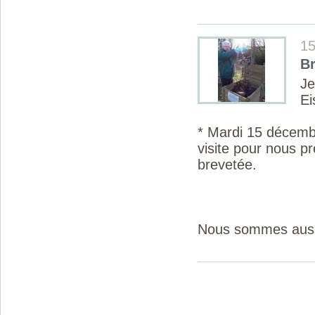
15
B
J
Ei
* Mardi 15 décem
visite pour nous p
brevetée.
Nous sommes aussit