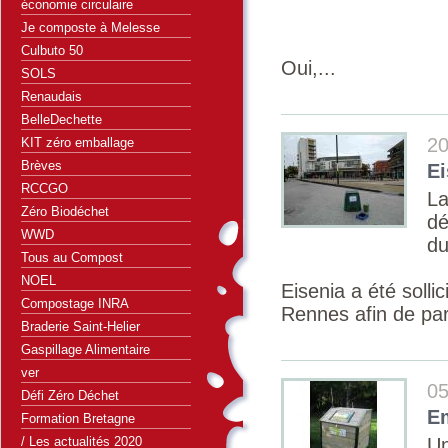
économie circulaire
Je composte à Melesse
Culbuto 50
Oui,...
SOLS
Renaudais
BelleDechette
20
KIT zéro emballage
Brèves
Ei
RCCGO
La
Zéro Biodéchet
dé
WWD
du
Tous au Compost
NOEL
Eisenia a été solli
Compostage INRA
Rennes afin de par
Braderie Saint-Helier
Gaspillage Alimentaire
ver
05
Défi Zéro Déchet
Em
Formation Bretagne
/ Les actualités 2020
Un