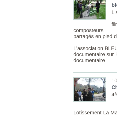
b
L
f
composteurs
partagés en pied 
L'association B
documentaire sur l
documentaire...
10
C
4è
Lotissement La Ma