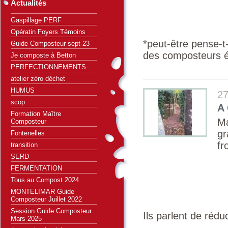
Actualités
Gaspillage PERF
Opératin Foyers Témoins
*peut-être pense-t
Guide Composteur sept-23
des composteurs éc
Je composte à Betton
PERFECTIONNEMENTS
atelier zéro déchet
HUMUS
27
scop
A
Formation Maître
Ma
Composteur
gr
Fontenelles
fr
transition
SERD
FERMENTATION
Tous au Compost 2024
MONTELIMAR Guide
Composteur Juillet 2022
Session Guide Composteur
Ils parlent de réd
Mars 2025