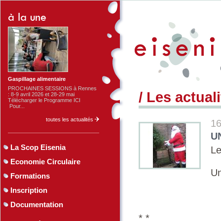
Gaspillage alimentaire
PROCHAINES SESSIONS à Rennes
/ Les actual
: 8-9 avril 2026 et 28-29 mai
Télécharger le Programme ICI
Pour...
toutes les actualités
16
U
La Scop Eisenia
Le
Economie Circulaire
Un
Formations
Inscription
Documentation
* *