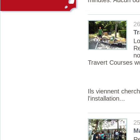
minutes. Aucun outi
26
Tr
Lo
R
no
Travert Courses ww
Ils viennent cherch
l'installation...
25
Ma
Re