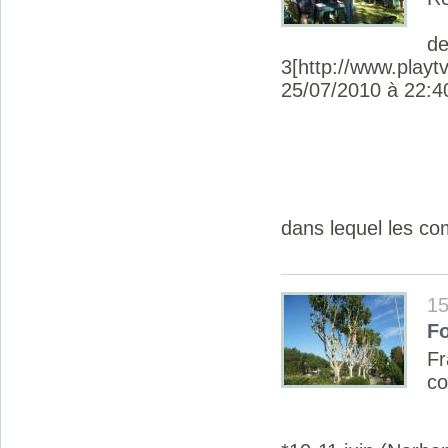
de
3[http://www.playtv
25/07/2010 à 22:4
dans lequel les co
15
F
F
c