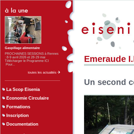
Gaspillage alimentaire
PROCHAINES SESSIONS à Rennes
Emeraude I.
: 8-9 avril 2026 et 28-29 mai
Télécharger le Programme ICI
Pour...
toutes les actualités
Un second c
La Scop Eisenia
Economie Circulaire
Formations
Inscription
Documentation