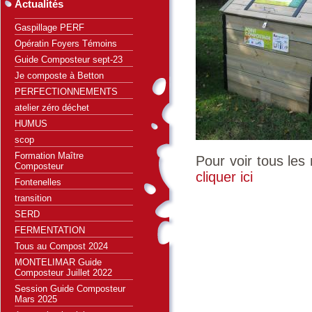
Actualités
Gaspillage PERF
Opératin Foyers Témoins
Guide Composteur sept-23
Je composte à Betton
PERFECTIONNEMENTS
atelier zéro déchet
HUMUS
scop
Formation Maître
Pour voir tous l
Composteur
cliquer ici
Fontenelles
transition
SERD
FERMENTATION
Tous au Compost 2024
MONTELIMAR Guide
Composteur Juillet 2022
Session Guide Composteur
Mars 2025