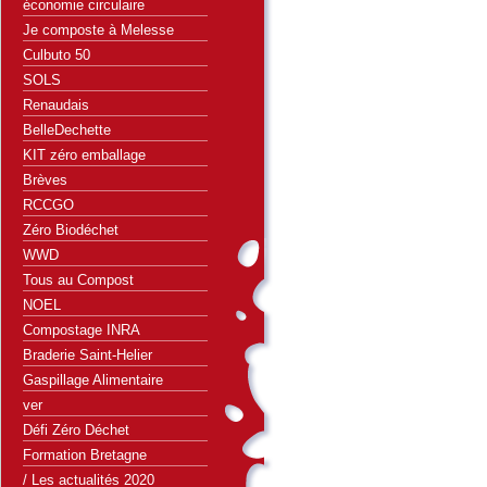
économie circulaire
Je composte à Melesse
Culbuto 50
SOLS
Renaudais
BelleDechette
KIT zéro emballage
Brèves
RCCGO
Zéro Biodéchet
WWD
Tous au Compost
NOEL
Compostage INRA
Braderie Saint-Helier
Gaspillage Alimentaire
ver
Défi Zéro Déchet
Formation Bretagne
/ Les actualités 2020