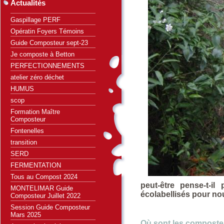
Actualités
Gaspillage PERF
Opératin Foyers Témoins
Guide Composteur sept-23
Je composte à Betton
PERFECTIONNEMENTS
atelier zéro déchet
HUMUS
scop
Formation Maître
Composteur
Fontenelles
transition
SERD
FERMENTATION
Tous au Compost 2024
peut-être pense-t-i
MONTELIMAR Guide
écolabellisés pour nou
Composteur Juillet 2022
Session Guide Composteur
Mars 2025
Où sont les composte