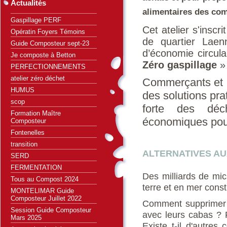
Actualités
alimentaires des com
Gaspillage PERF
Cet atelier s'inscr
Opératin Foyers Témoins
de quartier Laen
Guide Composteur sept-23
d’économie circul
Je composte à Betton
Zéro gaspillage
»
PERFECTIONNEMENTS
atelier zéro déchet
Commerçants et h
HUMUS
des solutions pra
scop
forte des déc
Formation Maître
économiques pou
Composteur
Fontenelles
transition
ALTERNATIVES A
SERD
FERMENTATION
Des milliards de mic
Tous au Compost 2024
terre et en mer const
MONTELIMAR Guide
Composteur Juillet 2022
Comment supprimer l
Session Guide Composteur
avec leurs cabas ? 
Mars 2025
Existe t-il d'autres