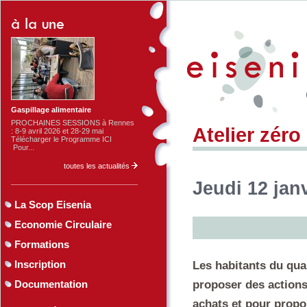
Gaspillage alimentaire
PROCHAINES SESSIONS à Rennes
Atelier zéro
: 8-9 avril 2026 et 28-29 mai
Télécharger le Programme ICI
Pour...
toutes les actualités
Jeudi 12 jan
La Scop Eisenia
Economie Circulaire
Formations
Inscription
Les habitants du quar
Documentation
proposer des actions
achats et pour propo