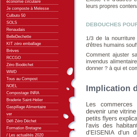
économie circulaire
leurs propres conten
Je composte à Melesse
Culbuto 50
SOLS
DEBOUCHES POUR
Renaudais
BelleDechette
1/3 de la nourriture
KIT zéro emballage
d'êtres humains souff
Brèves
Comment ajuster sa 
RCCGO
invendus alimentair
Zéro Biodéchet
donner ? à qui et c
WWD
Tous au Compost
NOEL
Implication
Compostage INRA
Braderie Saint-Helier
Les commerces s
Gaspillage Alimentaire
devenir une vitrine
ver
petits flyers explic
Défi Zéro Déchet
l'avis des habit
Formation Bretagne
d'EISENIA d'un di
/ Les actualités 2020